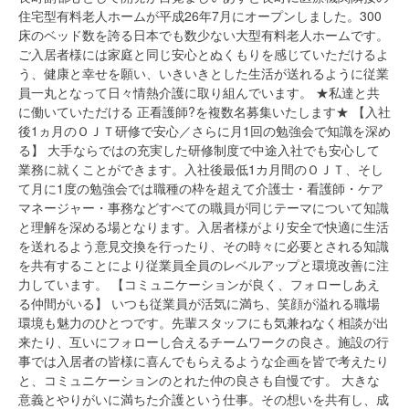
住宅型有料老人ホームが平成26年7月にオープンしました。300
床のベッド数を誇る日本でも数少ない大型有料老人ホームです。
ご入居者様には家庭と同じ安心とぬくもりを感じていただけるよ
う、健康と幸せを願い、いきいきとした生活が送れるように従業
員一丸となって日々情熱介護に取り組んでいます。 ★私達と共
に働いていただける
正看護師
?を複数名募集いたします★
【入社
後1ヵ月のＯＪＴ研修で安心／さらに月1回の勉強会で知識を深め
る】
大手ならではの充実した研修制度で中途入社でも安心して
業務に就くことができます。入社後最低1カ月間のＯＪＴ、そし
て月に1度の勉強会では職種の枠を超えて介護士・看護師・ケア
マネージャー・事務などすべての職員が同じテーマについて知識
と理解を深める場となります。入居者様がより安全で快適に生活
を送れるよう意見交換を行ったり、その時々に必要とされる知識
を共有することにより従業員全員のレベルアップと環境改善に注
力しています。
【コミュニケーションが良く、フォローしあえ
る仲間がいる】
いつも従業員が活気に満ち、笑顔が溢れる職場
環境も魅力のひとつです。先輩スタッフにも気兼ねなく相談が出
来たり、互いにフォローし合えるチームワークの良さ。施設の行
事では入居者の皆様に喜んでもらえるような企画を皆で考えたり
と、コミュニケーションのとれた仲の良さも自慢です。 大きな
意義とやりがいに満ちた介護という仕事。その想いを共有し、成