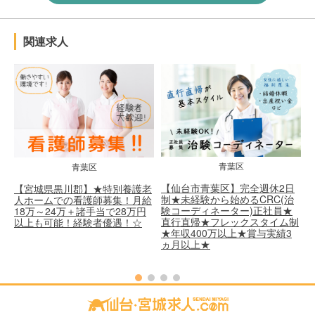
関連求人
青葉区
青葉区
【仙台市青葉区】完全週休2日
【宮城県黒川郡】★特別養護老
制★未経験から始めるCRC(治
人ホームでの看護師募集！月給
ビ
験コーディネーター)正社員★
18万～24万＋諸手当で28万円
！
直行直帰★フレックスタイム制
以上も可能！経験者優遇！☆
優
★年収400万以上★賞与実績3
ヵ月以上★