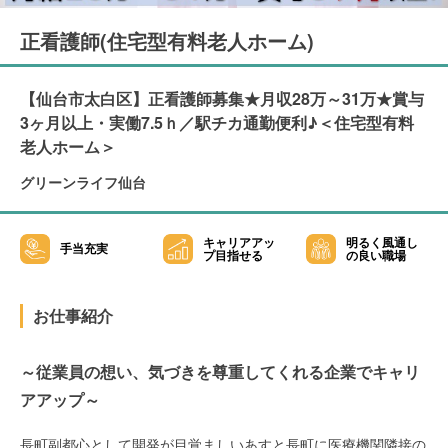
正看護師(住宅型有料老人ホーム)
【仙台市太白区】正看護師募集★月収28万～31万★賞与
3ヶ月以上・実働7.5ｈ／駅チカ通勤便利♪＜住宅型有料
老人ホーム＞
グリーンライフ仙台
キャリアアッ
明るく風通し
手当充実
プ目指せる
の良い職場
お仕事紹介
～従業員の想い、気づきを尊重してくれる企業でキャリ
アアップ～
長町副都心として開発が目覚ましいあすと長町に医療機関隣接の