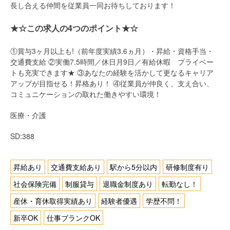
長し合える仲間を従業員一同お待ちしております！
★☆この求人の4つのポイント★☆
①
賞与3ヶ月以上
も!（前年度実績3.6ヵ月）・昇給・資格手当・
交通費支給 ②実働
7.5
時間／休日
月9日
／有給休暇 プライベー
トも充実できます★ ③あなたの経験を活かして更なる
キャリア
アップ
が目指せる！昇格あり！ ④従業員が仲良く、支え合い、
コミュニケーションの取れた
働きやすい環境
！
医療・介護
SD:388
昇給あり
交通費支給あり
駅から5分以内
研修制度有り
社会保険完備
制服貸与
退職金制度あり
転勤なし！
産休・育休取得実績あり
経験者優遇
学歴不問！
新卒OK
仕事ブランクOK