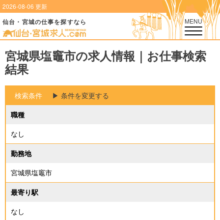
2026-08-06 更新
MENU
仙台・宮城の仕事を探すなら
宮城県塩竈市の求人情報｜お仕事検索
結果
検索条件
▶︎ 条件を変更する
職種
なし
勤務地
宮城県塩竈市
最寄り駅
なし