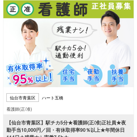
仙台市青葉区
ハート五橋
看護師(正/准)
【仙台市青葉区】駅チカ5分★看護師(正/准)正社員★夜
勤手当10,000円／回・有休取得率90％以上★年間休日