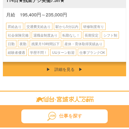
114日★残業ナシ実働7.5h★
月給 195,400円～235,000円
昇給あり
交通費支給あり
駅から5分以内
研修制度有り
社会保険完備
退職金制度あり
転勤なし！
長期安定
シフト制
日勤
夜勤
残業月10時間以下
産休・育休取得実績あり
経験者優遇
学歴不問！
UIJターン歓迎
仕事ブランクOK
▶︎
詳
細
を
見
る
▶︎
仕事を探す