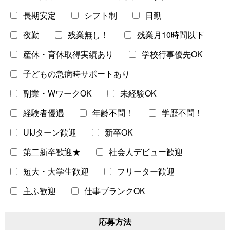
長期安定
シフト制
日勤
IT・Web・ゲームエンジニア
夜勤
残業無し！
残業月10時間以下
エンジニアリング・設計開発
産休・育休取得実績あり
学校行事優先OK
建設・土木・施工
製造・工場
子どもの急病時サポートあり
整備・修理
倉庫・物流・生産管理
副業・WワークOK
未経験OK
経験者優遇
年齢不問！
学歴不問！
研究
倉庫・物流・生産管理
UIJターン歓迎
新卒OK
経営・事業企画・人事
第二新卒歓迎★
社会人デビュー歓迎
金融・財務・会計
法務・法律
短大・大学生歓迎
フリーター歓迎
主ふ歓迎
仕事ブランクOK
応募方法