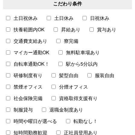
こだわり条件
土日祝休み
土日休み
日祝休み
北海道・東北
東北
扶養範囲内OK
昇給あり
賞与あり
営業・販売
事務・受付
東日本
北海道
交通費支給あり
寮完備
飲食・フードサービス
東日本
マイカー通勤OK
無料駐車場あり
ビューティー・家事
清掃・美化
西日本
自転車通勤OK！
駅から5分以内
旅行・レジャー・イベント
研修制度有り
髪型自由
服装自由
保育士・教員・講師
介護・福祉
禁煙オフィス
分煙オフィス
社会保険完備
資格取得支援有り
医師・看護師・薬剤師
警察・保安
制服貸与
退職金制度あり
ドライバー
農林漁業
時間や曜日が選べる
転勤なし！
短時間勤務歓迎
正社員登用あり
クリエイター