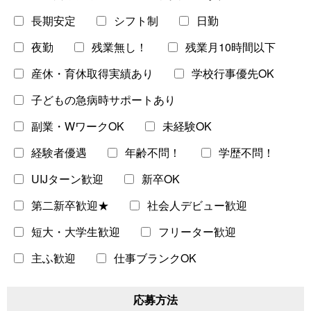
長期安定
シフト制
日勤
IT・Web・ゲームエンジニア
夜勤
残業無し！
残業月10時間以下
エンジニアリング・設計開発
産休・育休取得実績あり
学校行事優先OK
建設・土木・施工
製造・工場
子どもの急病時サポートあり
整備・修理
倉庫・物流・生産管理
副業・WワークOK
未経験OK
経験者優遇
年齢不問！
学歴不問！
研究
倉庫・物流・生産管理
UIJターン歓迎
新卒OK
経営・事業企画・人事
第二新卒歓迎★
社会人デビュー歓迎
金融・財務・会計
法務・法律
短大・大学生歓迎
フリーター歓迎
主ふ歓迎
仕事ブランクOK
応募方法