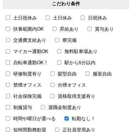
こだわり条件
土日祝休み
土日休み
日祝休み
北海道・東北
東北
扶養範囲内OK
昇給あり
賞与あり
営業・販売
事務・受付
東日本
北海道
交通費支給あり
寮完備
飲食・フードサービス
東日本
マイカー通勤OK
無料駐車場あり
ビューティー・家事
清掃・美化
西日本
自転車通勤OK！
駅から5分以内
旅行・レジャー・イベント
研修制度有り
髪型自由
服装自由
保育士・教員・講師
介護・福祉
禁煙オフィス
分煙オフィス
社会保険完備
資格取得支援有り
医師・看護師・薬剤師
警察・保安
制服貸与
退職金制度あり
ドライバー
農林漁業
時間や曜日が選べる
転勤なし！
短時間勤務歓迎
正社員登用あり
クリエイター